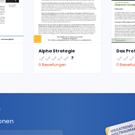
Alpha Strategie
Dax Prof
?
0 Bewertungen
0 Bewert
r
ionen