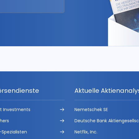
örsendienste
Aktuelle Aktienanal
ct Investments
Nemetschek SE
hers
Deutsche Bank Aktiengesells
-Spezialisten
Netflix, Inc.