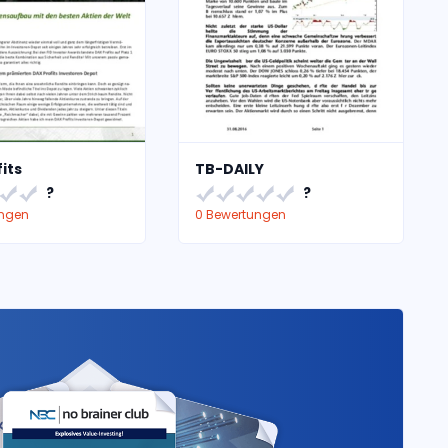
its
TB-DAILY
?
?
ungen
0 Bewertungen