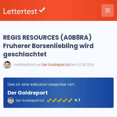
REGIS RESOURCES (A0B8RA)
Fruherer Borsenliebling wird
geschlachtet
Veröffentlicht von
Der Goldreport Ltd
am 22.05.2014
Dies ist eine exklusive Leseprobe von:
Der Goldreport
4.7
Der Goldreport Ltd