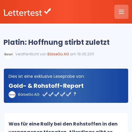
Platin: Hoffnung stirbt zuletzt
Veröffentlicht von
BörseGo AG
am 19.05.2011
Dies ist eine exklusive Leseprobe von:
Gold- & Rohstoff-Report
?
BörseGo AG
Was für eine Rally bei den Rohstoffen in den