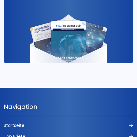
Navigation
Startseite
Top Briefe