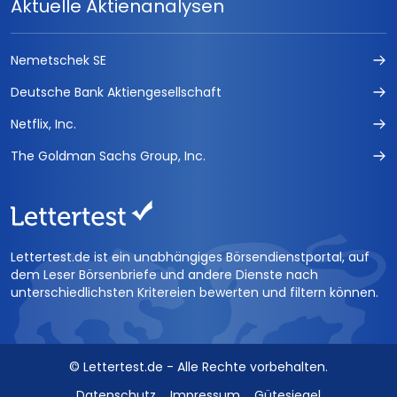
Aktuelle Aktienanalysen
Nemetschek SE
Deutsche Bank Aktiengesellschaft
Netflix, Inc.
The Goldman Sachs Group, Inc.
Lettertest.de ist ein unabhängiges Börsendienstportal, auf
dem Leser Börsenbriefe und andere Dienste nach
unterschiedlichsten Kritereien bewerten und filtern können.
© Lettertest.de - Alle Rechte vorbehalten.
Datenschutz
Impressum
Gütesiegel