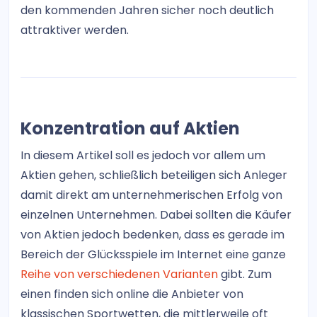
den kommenden Jahren sicher noch deutlich
attraktiver werden.
Konzentration auf Aktien
In diesem Artikel soll es jedoch vor allem um
Aktien gehen, schließlich beteiligen sich Anleger
damit direkt am unternehmerischen Erfolg von
einzelnen Unternehmen. Dabei sollten die Käufer
von Aktien jedoch bedenken, dass es gerade im
Bereich der Glücksspiele im Internet eine ganze
Reihe von verschiedenen Varianten
gibt. Zum
einen finden sich online die Anbieter von
klassischen Sportwetten, die mittlerweile oft