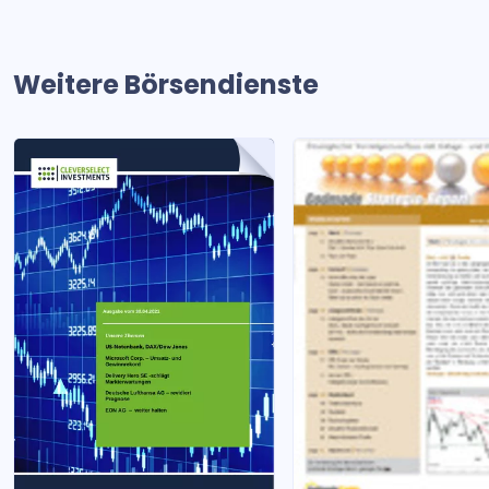
Weitere Börsendienste