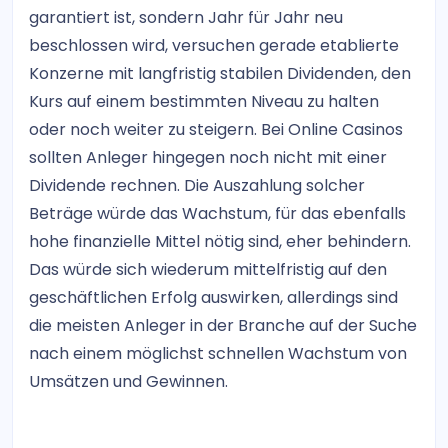
garantiert ist, sondern Jahr für Jahr neu
beschlossen wird, versuchen gerade etablierte
Konzerne mit langfristig stabilen Dividenden, den
Kurs auf einem bestimmten Niveau zu halten
oder noch weiter zu steigern. Bei Online Casinos
sollten Anleger hingegen noch nicht mit einer
Dividende rechnen. Die Auszahlung solcher
Beträge würde das Wachstum, für das ebenfalls
hohe finanzielle Mittel nötig sind, eher behindern.
Das würde sich wiederum mittelfristig auf den
geschäftlichen Erfolg auswirken, allerdings sind
die meisten Anleger in der Branche auf der Suche
nach einem möglichst schnellen Wachstum von
Umsätzen und Gewinnen.