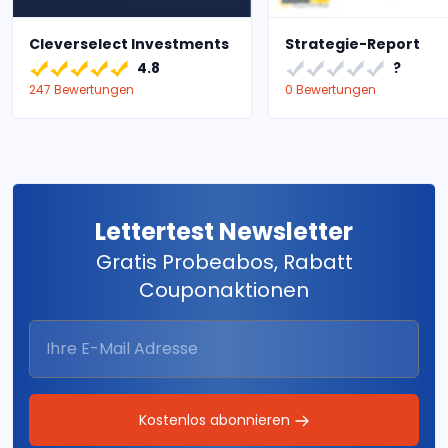
Cleverselect Investments
Strategie-Report
4.8
?
247 Bewertungen
0 Bewertungen
Lettertest Newsletter
Gratis Probeabos, Rabatt
Couponaktionen
Kostenlos abonnieren