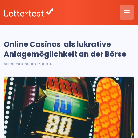
Online Casinos als lukrative
Anlagemöglichkeit an der Börse
Veröffentlicht am 16.11.2017