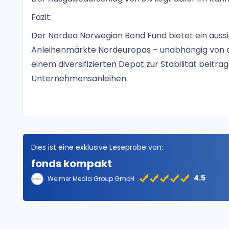
Fazit:
Der Nordea Norwegian Bond Fund bietet ein aussi
Anleihenmärkte Nordeuropas – unabhängig von d
einem diversifizierten Depot zur Stabilität beitra
Unternehmensanleihen.
Dies ist eine exklusive Leseprobe von:
fonds kompakt
4.5
Weimer Media Group GmbH