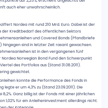
entpunkte auf 2,25%, erscheint angesichts der
unft auch eher unwahrscheinlich.
fert Nordea mit rund 210 Mrd. Euro. Dabei ist der
a der Kreditbedarf des öffentlichen Sektors
rnehmensanleihen und Covered Bonds (Pfandbriefe
) hingegen sind in letzter Zeit rasant gewachsen.
ehmensanleihen ist in den vergangenen fünf
 der Nordea Norwegian Bond Fund den Schwerpunkt
ertel des Portfolios aus (Stand 31.08.2011).
ering gewichtet.
nleihen konnte die Performance des Fonds in
ng legte er um 4,3% zu (Stand 23.09.2011). Die
i 8,2%. Ganz billig ist der Fonds mit einer jährlichen
 1,02% für ein Anleiheninvestment allerdings nicht.
men der Kategorie.