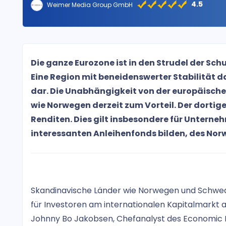
4.5
Weimer Media Group GmbH
Die ganze Eurozone ist in den Strudel der Sch
Eine Region mit beneidenswerter Stabilität 
dar. Die Unabhängigkeit von der europäisc
wie Norwegen derzeit zum Vorteil. Der dortig
Renditen. Dies gilt insbesondere für Untern
interessanten Anleihenfonds bilden, des No
Skandinavische Länder wie Norwegen und Schwede
für Investoren am internationalen Kapitalmarkt
Johnny Bo Jakobsen, Chefanalyst des Economic Re