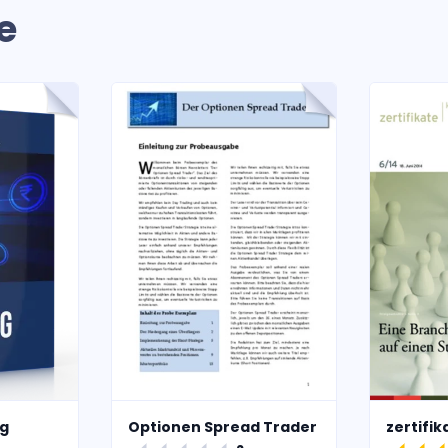
e
g
Optionen Spread Trader
zertifi