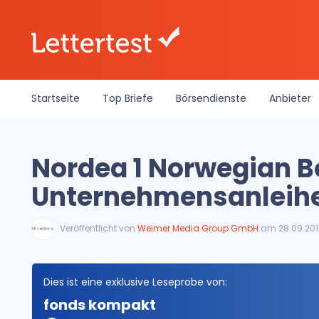
Startseite
Top Briefe
Börsendienste
Anbieter
Nordea 1 Norwegian B
Unternehmensanleih
Veröffentlicht von
Weimer Media Group GmbH
am 28.09.201
Dies ist eine exklusive Leseprobe von:
fonds kompakt