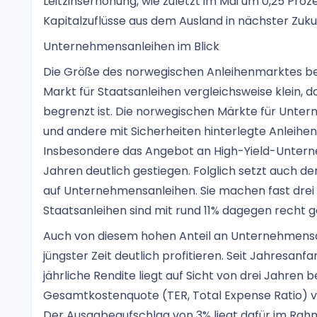
Leitzinserhöhung, wie zuletzt im Mai um 0,25 Proz
Kapitalzuflüsse aus dem Ausland in nächster Zuk
Unternehmensanleihen im Blick
Die Größe des norwegischen Anleihenmarktes bezif
Markt für Staatsanleihen vergleichsweise klein, d
begrenzt ist. Die norwegischen Märkte für Unte
und andere mit Sicherheiten hinterlegte Anleihen
Insbesondere das Angebot an High-Yield-Untern
Jahren deutlich gestiegen. Folglich setzt auch
auf Unternehmensanleihen. Sie machen fast drei Vi
Staatsanleihen sind mit rund 11% dagegen recht g
Auch von diesem hohen Anteil an Unternehmensa
jüngster Zeit deutlich profitieren. Seit Jahresanfa
jährliche Rendite liegt auf Sicht von drei Jahren be
Gesamtkostenquote (TER, Total Expense Ratio) von
Der Ausgabeaufschlag von 3% liegt dafür im Rah