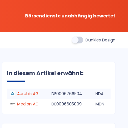
Börsendienste unabhängig bewertet
Dunkles Design
In diesem Artikel erwähnt:
Aurubis AG
DE0006766504
NDA
Medion AG
DE0006605009
MDN