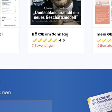
or
BÖRSE am Sonntag
mein GE
4.5
7 Bewertungen
10 Bewert
r
ionen