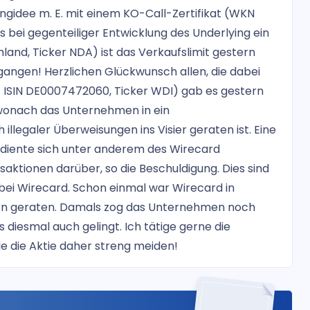
dingidee m. E. mit einem KO-Call-Zertifikat (WKN
s bei gegenteiliger Entwicklung des Underlying ein
land, Ticker NDA) ist das Verkaufslimit gestern
gangen! Herzlichen Glückwunsch allen, die dabei
 ISIN DE0007472060, Ticker WDI) gab es gestern
 wonach das Unternehmen in ein
llegaler Überweisungen ins Visier geraten ist. Eine
ediente sich unter anderem des Wirecard
saktionen darüber, so die Beschuldigung. Dies sind
 bei Wirecard. Schon einmal war Wirecard in
lern geraten. Damals zog das Unternehmen noch
s diesmal auch gelingt. Ich tätige gerne die
rde die Aktie daher streng meiden!