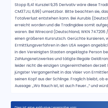
Stopp 8,41 Kursziel 9,35 Derivativ wäre diese Tra
CM37JU, 6,99) umsetzbar. Bitte beachten sie, das
Totalverlust entstehen kann. Bei Aurubis (Deutsch
erreicht worden und die Tradingidee somit aufge
waren. Bei Wirecard (Deutschland, WKN 747206 /
einen größeren Kursrutsch. Gerüchte kursieren,
Ermittlungsverfahren in den USA wegen angeblich i
in den Vereinigten Staaten angeklagte Person b
Zahlungsnetzwerkes und tätigte illegale Geldtran
leider nicht die einzigen Ungereimtheiten derzeit
jüngster Vergangenheit in das Visier von Ermitt
seinen Kopf aus der Schlinge. Fraglich bleibt, ob e
Aussage: „Wo Rauch ist, ist auch Feuer..,“ und wü
Dies ist eine exklusive Leseprobe von: