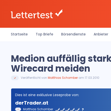
Startseite
Top Briefe
Börsendienste
Anbieter
Medion auffällig star
Wirecard meiden
Veröffentlicht von
Matthias Schomber
am 17.03.2010
Dies ist eine exklusive Leseprobe von:
derTrader.at
Matthias Schomber
?