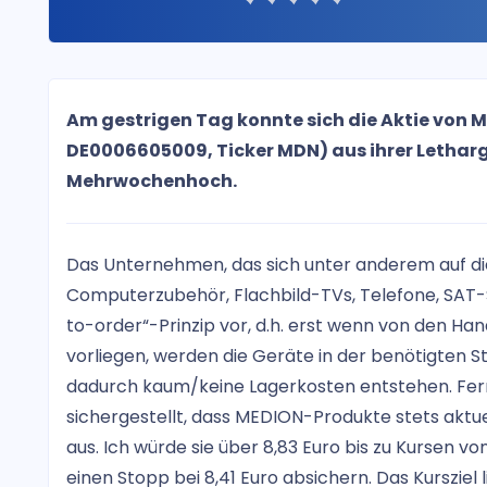
Am gestrigen Tag konnte sich die Aktie von 
DE0006605009, Ticker MDN) aus ihrer Letharg
Mehrwochenhoch.
Das Unternehmen, das sich unter anderem auf di
Computerzubehör, Flachbild-TVs, Telefone, SAT-S
to-order“-Prinzip vor, d.h. erst wenn von den Ha
vorliegen, werden die Geräte in der benötigten St
dadurch kaum/keine Lagerkosten entstehen. Ferne
sichergestellt, dass MEDION-Produkte stets aktuell
aus. Ich würde sie über 8,83 Euro bis zu Kursen v
einen Stopp bei 8,41 Euro absichern. Das Kursziel li