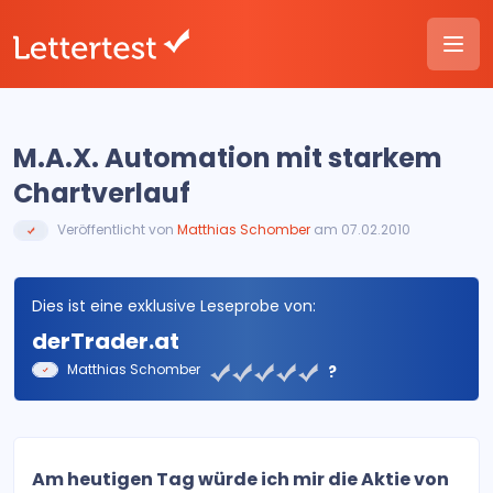
M.A.X. Automation mit starkem
Chartverlauf
Veröffentlicht von
Matthias Schomber
am 07.02.2010
Dies ist eine exklusive Leseprobe von:
derTrader.at
Matthias Schomber
?
Am heutigen Tag würde ich mir die Aktie von