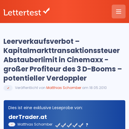
Leerverkaufsverbot –
Kapitalmarkttransaktionssteuer
Abstauberlimit in Cinemaxx -
großer Profiteur des 3 D-Booms –
potentieller Verdoppler
Veröffentlicht von
Matthias Schomber
am 18.05.2010
Dies ist eine exklusive Leseprobe von:
derTrader.at
Matthias Schomber
?