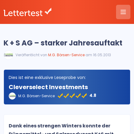
K + S AG – starker Jahresauftakt
Veröffentlicht von
M.G. Börsen-Service
am 16.05.2013
Dies ist eine exklusive Leseprobe von:
Cleverselect Investments
4.8
M.G. Börsen-Service
Dank eines strengen Winters konnte der