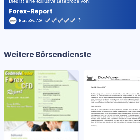
Dies ist eine exklusive Leseprobe von:
Forex-Report
?
BörseGo AG
Weitere Börsendienste