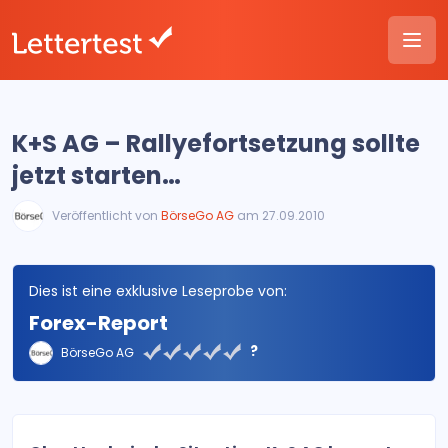
K+S AG – Rallyefortsetzung sollte
jetzt starten…
Veröffentlicht von
BörseGo AG
am 27.09.2010
Dies ist eine exklusive Leseprobe von:
Forex-Report
?
BörseGo AG