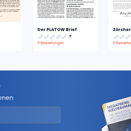
Der PLATOW Brief
Zürcher
?
0 Bewertungen
0 Bewert
r
ionen