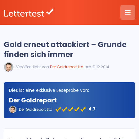
Gold erneut attackiert – Grunde
finden sich immer
Veröffentlicht von
Der Goldreport Ltd
am 21.12.2014
Dies ist eine exklusive Leseprobe von:
Der Goldreport
4.7
Der Goldreport Ltd