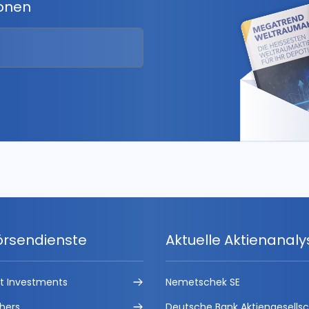
ionen
örsendienste
Aktuelle Aktienanal
ct Investments
Nemetschek SE
hers
Deutsche Bank Aktiengesells