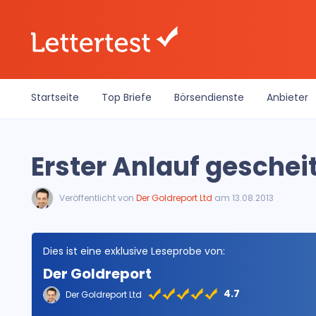
Startseite
Top Briefe
Börsendienste
Anbieter
Erster Anlauf geschei
Veröffentlicht von
Der Goldreport Ltd
am 13.08.2013
Dies ist eine exklusive Leseprobe von:
Der Goldreport
4.7
Der Goldreport Ltd