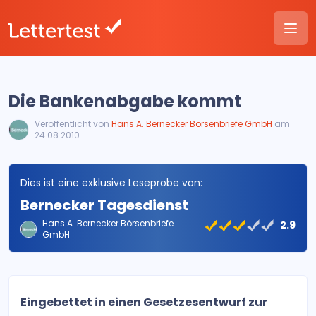
Die Bankenabgabe kommt
Veröffentlicht von
Hans A. Bernecker Börsenbriefe GmbH
am
24.08.2010
Dies ist eine exklusive Leseprobe von:
Bernecker Tagesdienst
Hans A. Bernecker Börsenbriefe
2.9
GmbH
Eingebettet in einen Gesetzesentwurf zur