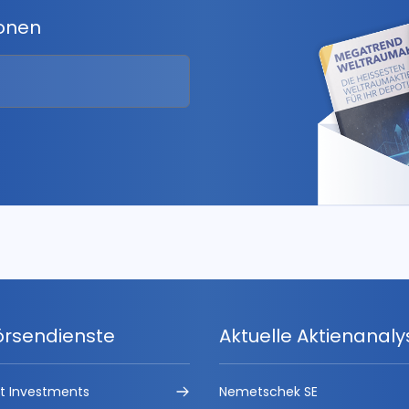
ionen
örsendienste
Aktuelle Aktienanal
ct Investments
Nemetschek SE