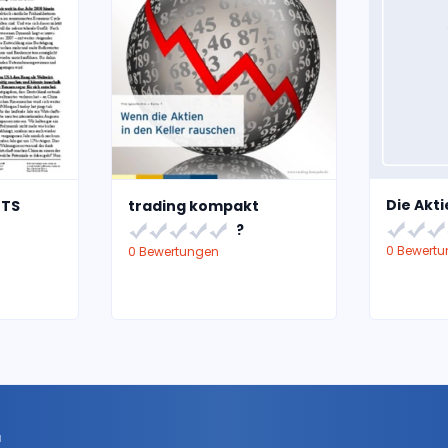
Die Akt
ETS
trading kompakt
?
0 Bewert
0 Bewertungen
r