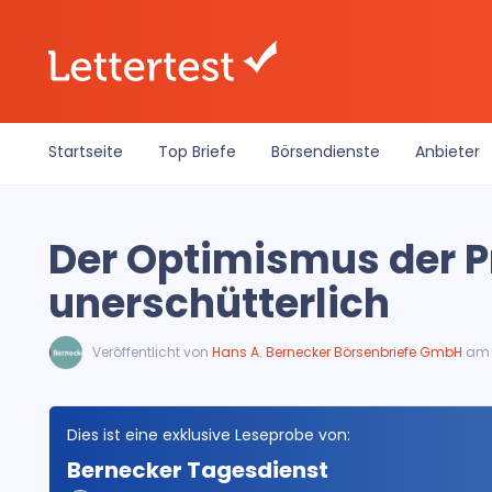
Startseite
Top Briefe
Börsendienste
Anbieter
Der Optimismus der Pr
unerschütterlich
Veröffentlicht von
Hans A. Bernecker Börsenbriefe GmbH
am 
Dies ist eine exklusive Leseprobe von:
Bernecker Tagesdienst