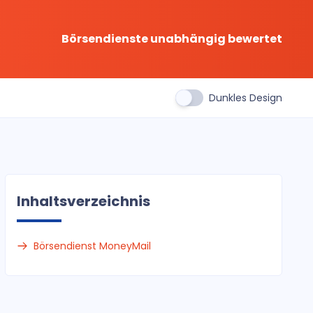
Börsendienste unabhängig bewertet
Dunkles Design
Inhaltsverzeichnis
Börsendienst MoneyMail