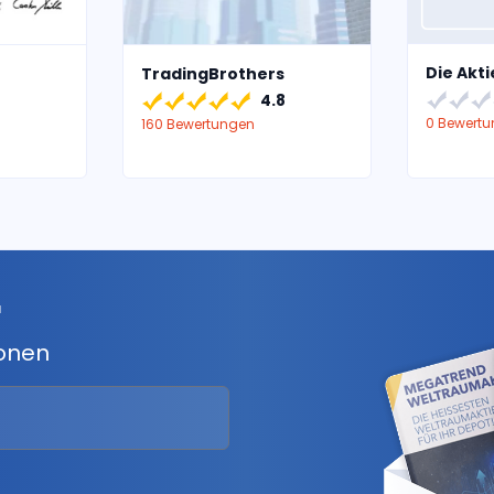
Die Akt
TradingBrothers
4.8
0 Bewert
160 Bewertungen
r
ionen