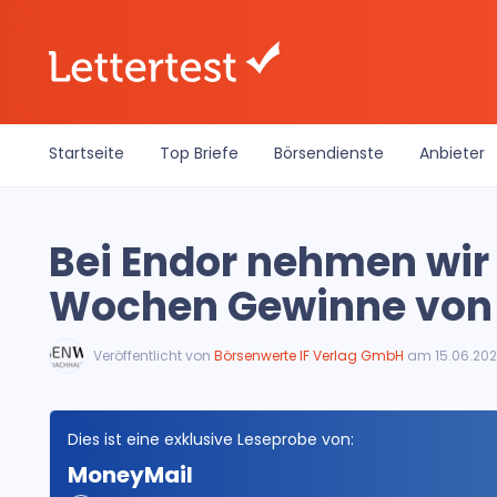
Startseite
Top Briefe
Börsendienste
Anbieter
Bei Endor nehmen wir 
Wochen Gewinne von 
Veröffentlicht von
Börsenwerte IF Verlag GmbH
am 15.06.20
Dies ist eine exklusive Leseprobe von:
MoneyMail