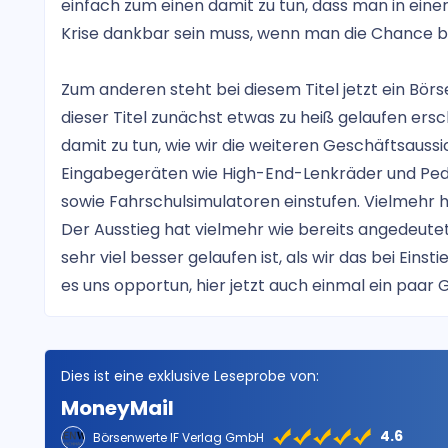
einfach zum einen damit zu tun, dass man in eine
Krise dankbar sein muss, wenn man die Chance be
Zum anderen steht bei diesem Titel jetzt ein Börs
dieser Titel zunächst etwas zu heiß gelaufen ers
damit zu tun, wie wir die weiteren Geschäftsaus
Eingabegeräten wie High-End-Lenkräder und Peda
sowie Fahrschulsimulatoren einstufen. Vielmehr ha
Der Ausstieg hat vielmehr wie bereits angedeutet 
sehr viel besser gelaufen ist, als wir das bei Ein
es uns opportun, hier jetzt auch einmal ein paa
Dies ist eine exklusive Leseprobe von:
MoneyMail
4.6
Börsenwerte IF Verlag GmbH