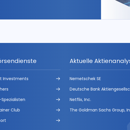
örsendienste
Aktuelle Aktienanal
ct Investments
Nemetschek SE
hers
Deutsche Bank Aktiengesells
-Spezialisten
Netflix, Inc.
ainer Club
The Goldman Sachs Group, In
ort