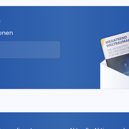
r
ionen